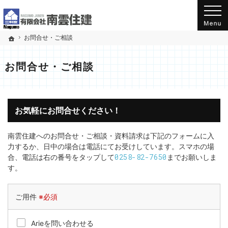
新潟県小千谷市千谷(工業団地入口バス停から南)にある工務店の南雲住建のホームページ
三軒家 有限会社南雲住建のホームページへようこそ！
お問合せ・ご相談
ホーム
お問合せ・ご相談
お気軽にお問合せください！
南雲住建へのお問合せ・ご相談・資料請求は下記のフォームに入
力するか、日中の場合は電話にてお受けしています。スマホの場
0258-82-7650
合、電話は右の番号をタップして
までお願いしま
す。
ご用件
※必須
Arieを問い合わせる