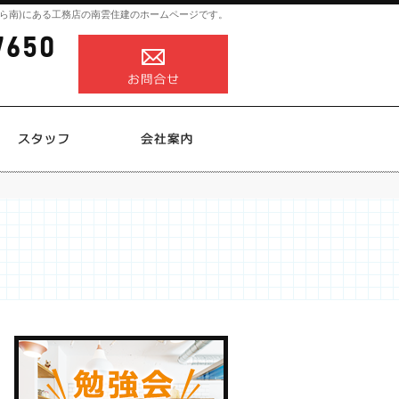
ら南)にある工務店の南雲住建のホームページです。
0258-82-7650
営業時間
お問合せ
8:00～18:00
定休日
不定休
施工実績
スタッフ
会社案内
0258-82-7650
営業時
お問合せ
間
8:00
～
18:00