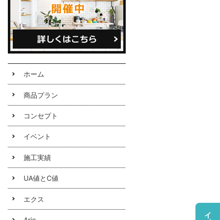
定休日
不定休
ホーム
商品プラン
コンセプト
イベント
施工実績
UA値とC値
エクス
Arie