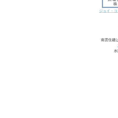
ジョイ・コ
南雲住建
水