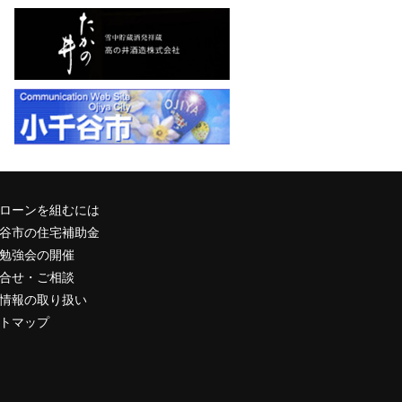
はこち
ら
水回り
工房｜
クリ
ナップ
株式会
社
ローンを組むには
谷市の住宅補助金
勉強会の開催
合せ・ご相談
情報の取り扱い
トマップ