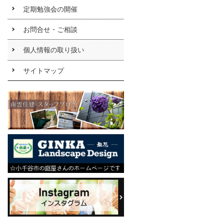
いては
定期勉強会の開催
こちら
お問合せ・ご相談
リ
個人情報の取り扱い
フォー
ムお受
サイトマップ
けしま
す
南雲住
建はク
リナッ
プの水
回り工
房会員
店で
す。
水回り
工房に
ついて