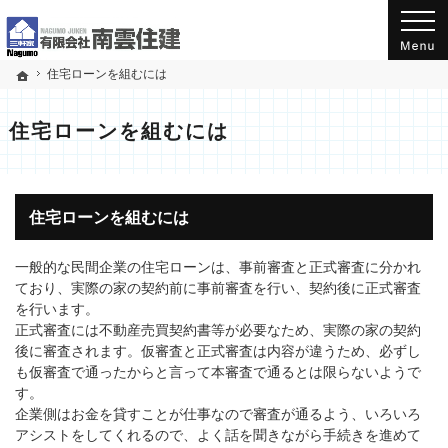
新潟県小千谷市千谷(工業団地入口バス停から南)にある工務店の南雲住建のホームページ
三軒家 有限会社南雲住建のホームページへようこそ！
住宅ローンを組むには
ホーム
住宅ローンを組むには
住宅ローンを組むには
一般的な民間企業の住宅ローンは、事前審査と正式審査に分かれ
ており、実際の家の契約前に事前審査を行い、契約後に正式審査
を行います。
正式審査には不動産売買契約書等が必要なため、実際の家の契約
後に審査されます。仮審査と正式審査は内容が違うため、必ずし
も仮審査で通ったからと言って本審査で通るとは限らないようで
す。
企業側はお金を貸すことが仕事なので審査が通るよう、いろいろ
アシストをしてくれるので、よく話を聞きながら手続きを進めて