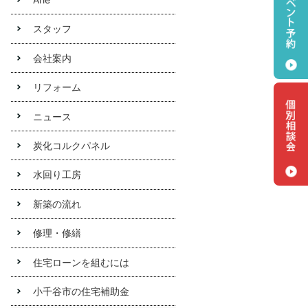
イ・コ
スの炭
スタッフ
化コル
クパネ
会社案内
ルにつ
いては
リフォーム
こちら
ニュース
リ
炭化コルクパネル
フォー
ムお受
水回り工房
けしま
新築の流れ
す
修理・修繕
南雲住
建はク
住宅ローンを組むには
リナッ
プの水
小千谷市の住宅補助金
回り工