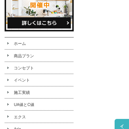
定休日
不定休
ホーム
商品プラン
コンセプト
イベント
施工実績
UA値とC値
エクス
ジョ
Arie