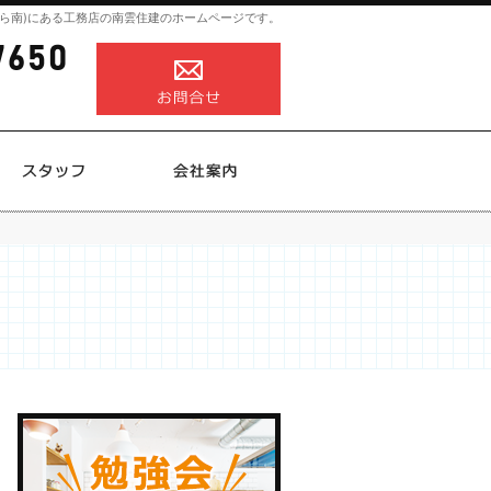
ら南)にある工務店の南雲住建のホームページです。
0258-82-7650
営業時間
お問合せ
8:00～18:00
定休日
不定休
施工実績
スタッフ
会社案内
0258-82-7650
営業時
お問合せ
間
8:00
～
18:00