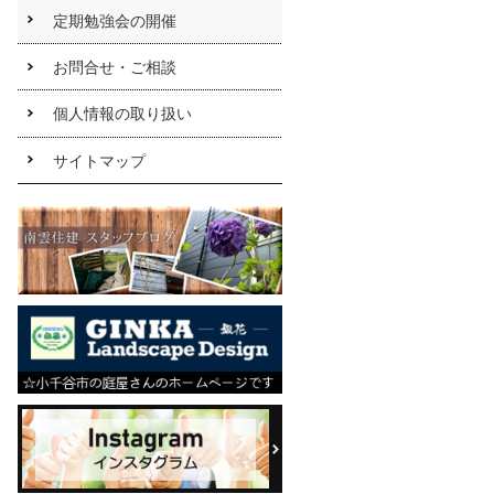
房会員
定期勉強会の開催
店で
す。
お問合せ・ご相談
水回り
工房に
個人情報の取り扱い
ついて
はこち
サイトマップ
ら
水回り
工房｜
クリ
ナップ
株式会
社