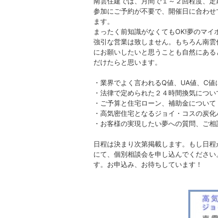
南雲住建では、月間で１～２回程度、定
参加にご予約が不要で、開催日に合わせ
ます。
まったく前知識がなくてもOK!夢のマ
強引な営業は致しません。もちろん南雲
にお願いしたいと思うことも自然にある
だけたらと思います。
・業界でよく言われるQ値、UA値、C値
・法律で定められた２４時間換気につい
・ご予算と住宅ローン、補助金について
・高気密住宅となるジョイ・コスの炭化パ
・お客様の実現したい夢への質問、ご相
日程は決まり次第掲載します。もし日程
にて、個別相談会を申し込んでください
す。お申込み、お待ちしています！