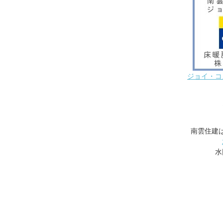
ジョイ・コ
南雲住建
水