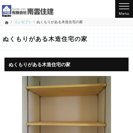
新潟県小千谷市千谷(工業団地入口バス停から南)にある工務店の南雲住建のホームページ
三軒家 有限会社南雲住建のホームページへようこそ！
コンセプト
ぬくもりがある木造住宅の家
ホーム
ぬくもりがある木造住宅の家
ぬくもりがある木造住宅の家