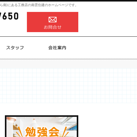
ら南)にある工務店の南雲住建のホームページです。
0258-82-7650
営業時間
お問合せ
8:00～18:00
定休日
不定休
施工実績
スタッフ
会社案内
0258-82-7650
営業時
お問合せ
間
8:00
～
18:00