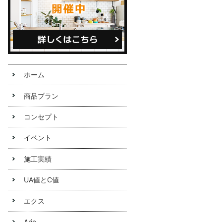
定休日
不定休
ホーム
商品プラン
コンセプト
イベント
施工実績
UA値とC値
エクス
Arie