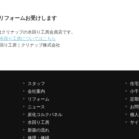
リフォームお受けします
はクリナップの水回り工房会員店です。
水回り工房についてはこちら
回り工房｜クリナップ株式会社
スタッフ
住宅
会社案内
小千
リフォーム
定期
ニュース
お問
炭化コルクパネル
個人
水回り工房
サイ
新築の流れ
修理・修繕