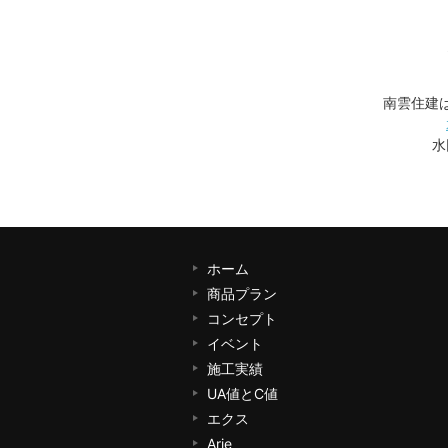
南雲住建
水
ホーム
商品プラン
コンセプト
イベント
施工実績
UA値とC値
エクス
Arie