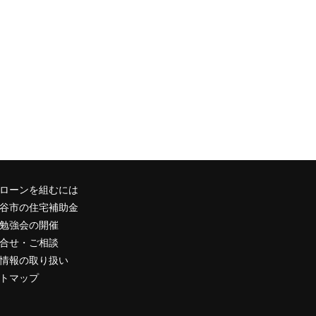
リ
フォー
ムお受
けしま
す
南雲住
建はク
リナッ
プの水
ローンを組むには
回り工
房会員
谷市の住宅補助金
店で
勉強会の開催
す。
合せ・ご相談
水回り
情報の取り扱い
工房に
トマップ
ついて
はこち
ら