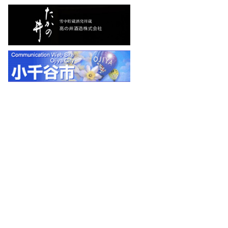
ジョ
イ・コ
スの炭
化コル
クパネ
ルにつ
いては
こちら