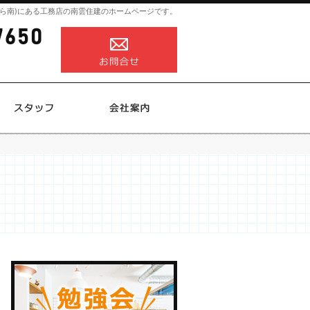
ら南)にある工務店の南雲住建のホームページです。
0258-82-7650
営業時間
お問合せ
8:00～18:00
定休日
不定休
施工実績
スタッフ
会社案内
0258-82-7650
営業時
お問合せ
間
8:00
～
18:00