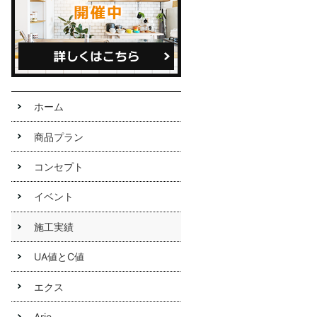
定休日
不定休
ホーム
商品プラン
コンセプト
イベント
施工実績
UA値とC値
エクス
Arie