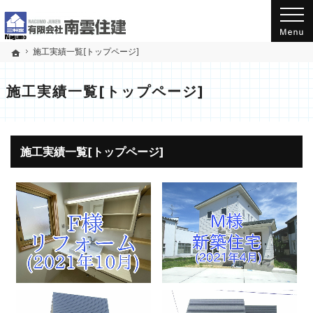
新潟県小千谷市千谷(工業団地入口バス停から南)にある工務店の南雲住建のホームページ
三軒家 有限会社南雲住建のホームページへようこそ！
施工実績一覧[トップページ]
ホーム
施工実績一覧[トップページ]
施工実績一覧[トップページ]