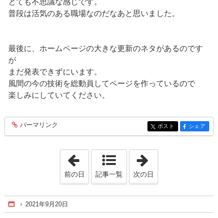
とても不思議な感じです。
普段は活気のある職場なのだなあと思いました。
最後に、ホームページの大きな更新のネタがあるのです
が
まだ発表できずにいます。
風間の今の技術を総動員してページを作っているので
楽しみにしていてください。
パーマリンク
entry207
ポスト
シェア
entry207
entry207
「2021年9月13日」
「2021年9月23日
前の日
記事一覧
次の日
2021年9月20日
Home