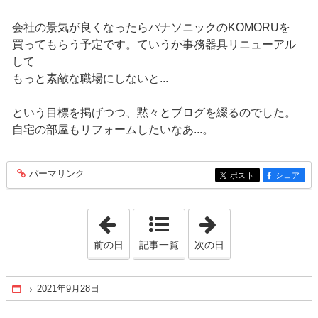
会社の景気が良くなったらパナソニックのKOMORUを
買ってもらう予定です。ていうか事務器具リニューアル
して
もっと素敵な職場にしないと...
という目標を掲げつつ、黙々とブログを綴るのでした。
自宅の部屋もリフォームしたいなあ...。
パーマリンク
entry213
ポスト
シェア
entry213
entry213
「2021年9月27日」
「2021年10月 2
前の日
記事一覧
次の日
2021年9月28日
Home