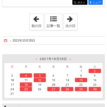
ポスト
シェア
entry229
entry229
「2021年10月29日」
「2021年11月 2
前の日
記事一覧
次の日
2021年10月30日
Home
«
2021年10月30日
»
日
月
火
水
木
金
土
1
2
3
4
5
6
7
8
9
10
11
12
13
14
15
16
17
18
19
20
21
22
23
24
25
26
27
28
29
30
31